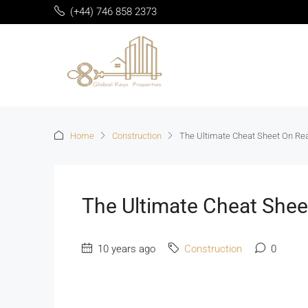
(+44) 746 858 2373
Home
Construction
The Ultimate Cheat Sheet On Rea
The Ultimate Cheat Shee
10 years ago
Construction
0