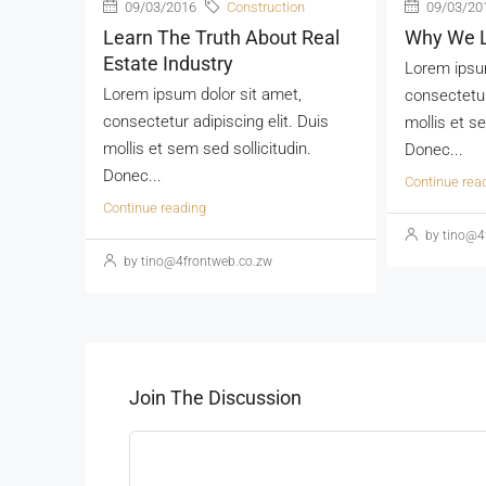
09/03/2016
Construction
09/03/20
Learn The Truth About Real
Why We L
Estate Industry
Lorem ipsum
Lorem ipsum dolor sit amet,
consectetur
consectetur adipiscing elit. Duis
mollis et se
mollis et sem sed sollicitudin.
Donec...
Donec...
Continue rea
Continue reading
by tino@4
by tino@4frontweb.co.zw
Join The Discussion