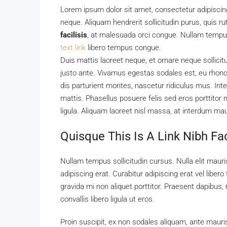
Lorem ipsum dolor sit amet, consectetur adipiscing 
neque. Aliquam hendrerit sollicitudin purus, quis
facilisis
, at malesuada orci congue. Nullam tempus 
text link
libero tempus congue.
Duis mattis laoreet neque, et ornare neque sollici
justo ante. Vivamus egestas sodales est, eu rho
dis parturient montes, nascetur ridiculus mus. Inte
mattis. Phasellus posuere felis sed eros porttitor 
ligula. Aliquam laoreet nisl massa, at interdum maur
Quisque This Is A Link Nibh Fa
Nullam tempus sollicitudin cursus. Nulla elit mauris
adipiscing erat. Curabitur adipiscing erat vel li
gravida mi non aliquet porttitor. Praesent dapibus
convallis libero ligula ut eros.
Proin suscipit, ex non sodales aliquam, ante mauri