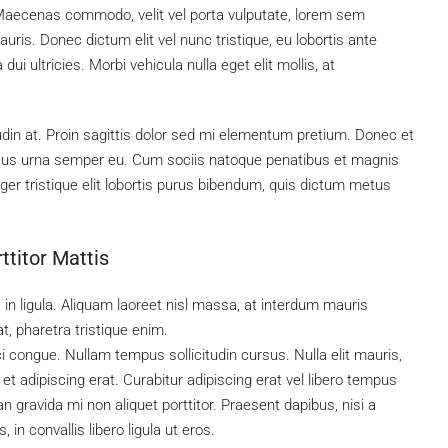
. Maecenas commodo, velit vel porta vulputate, lorem sem
ris. Donec dictum elit vel nunc tristique, eu lobortis ante
ui ultricies. Morbi vehicula nulla eget elit mollis, at
tudin at. Proin sagittis dolor sed mi elementum pretium. Donec et
ncus urna semper eu. Cum sociis natoque penatibus et magnis
ger tristique elit lobortis purus bibendum, quis dictum metus
ttitor Mattis
 in ligula. Aliquam laoreet nisl massa, at interdum mauris
 at, pharetra tristique enim.
rci congue. Nullam tempus sollicitudin cursus. Nulla elit mauris,
 et adipiscing erat. Curabitur adipiscing erat vel libero tempus
gravida mi non aliquet porttitor. Praesent dapibus, nisi a
n convallis libero ligula ut eros.