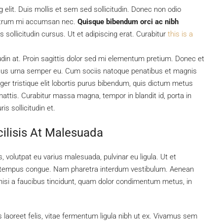
elit. Duis mollis et sem sed sollicitudin. Donec non odio
 rutrum mi accumsan nec.
Quisque bibendum orci ac nibh
sollicitudin cursus. Ut et adipiscing erat. Curabitur
this is a
tudin at. Proin sagittis dolor sed mi elementum pretium. Donec et
ncus urna semper eu. Cum sociis natoque penatibus et magnis
ger tristique elit lobortis purus bibendum, quis dictum metus
mattis. Curabitur massa magna, tempor in blandit id, porta in
is sollicitudin et.
cilisis At Malesuada
, volutpat eu varius malesuada, pulvinar eu ligula. Ut et
bero tempus congue. Nam pharetra interdum vestibulum. Aenean
, nisi a faucibus tincidunt, quam dolor condimentum metus, in
s laoreet felis, vitae fermentum ligula nibh ut ex. Vivamus sem