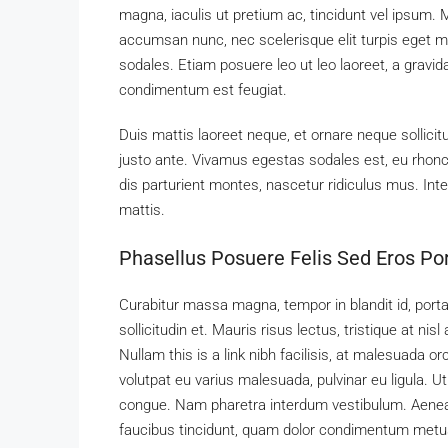
magna, iaculis ut pretium ac, tincidunt vel ipsum
accumsan nunc, nec scelerisque elit turpis eget mau
sodales. Etiam posuere leo ut leo laoreet, a gravida d
condimentum est feugiat.
Duis mattis laoreet neque, et ornare neque sollici
justo ante. Vivamus egestas sodales est, eu rho
dis parturient montes, nascetur ridiculus mus. Inte
mattis.
Phasellus Posuere Felis Sed Eros Por
Curabitur massa magna, tempor in blandit id, porta
sollicitudin et. Mauris risus lectus, tristique at nisl
Nullam this is a link nibh facilisis, at malesuada o
volutpat eu varius malesuada, pulvinar eu ligula. Ut
congue. Nam pharetra interdum vestibulum. Aenean 
faucibus tincidunt, quam dolor condimentum metus, i